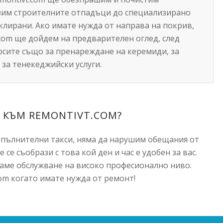
зим строителните отпадъци до специализирано
клирани. Ако имате нужда от направа на покрив,
.com ще дойдем на предварителен оглед, след
ърсите също за пренареждане на керемиди, за
 за тенекеджийски услуги.
 КЪМ REMONTIVT.COM?
опълнителни такси, няма да нарушим обещания от
 се съобрази с това кой ден и час е удобен за вас.
аме обслужване на високо професионално ниво.
com когато имате нужда от ремонт!