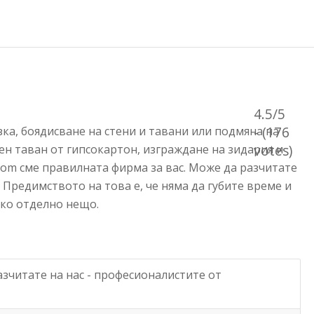
4.5/5
- (176
зка, боядисване на стени и тавани или подмяна на
votes)
ен таван от гипсокартон, изграждане на зидария и
.com сме правилната фирма за вас. Може да разчитате
. Предимството на това е, че няма да губите време и
яко отделно нещо.
азчитате на нас - професионалистите от