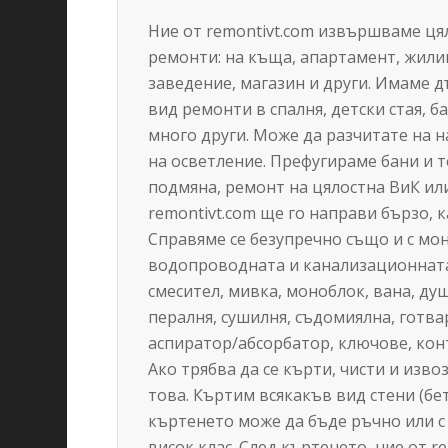
Ние от remontivt.com извършваме ця
ремонти: на къща, апартамент, жили
заведение, магазин и други. Имаме 
вид ремонти в спалня, детски стая, бан
много други. Може да разчитате на н
на осветление. Префугираме бани и 
подмяна, ремонт на цялостна ВиК ил
remontivt.com ще го направи бързо, к
Справяме се безупречно също и с мо
водопроводната и канализационната 
смесител, мивка, моноблок, вана, душ
пералня, сушилня, съдомиялна, готв
аспиратор/абсорбатор, ключове, конт
Ако трябва да се кърти, чисти и изво
това. Къртим всякакъв вид стени (бе
къртенето може да бъде ръчно или с
висок клас. След къртенето, ние от 