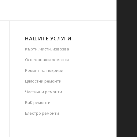
НАШИТЕ УСЛУГИ
Кърти, чисти, извозва
Освежаващи ремонти
Ремонт на покриви
Цялостни ремонти
Частични ремонти
ВиК ремонти
Електро ремонти