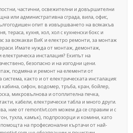
лостни, частични, освежителни и довършителни
щна или административна сграда, вила, офис,
дългогодишен опит в извършването на всякакъв
я, тераса, кухня, хол, хол с кухненски бокс и
ас за всякакви ВиК и електро ремонти, за монтаж
тераси. Имате нужда от монтаж, демонтаж,
и електрическа инсталация? Екипът на
ачествено, безопасно и на изгодни цени.
нтаж, подмяна и ремонт на елементи от
система, както и от електрическата инсталация:
 кабина, сифон, водомер, тръба, кран, бойлер,
арска, микровълнова и отоплителна печка,
акти, кабели, електрически табла и много други.
зва, ние от remontivt.com можем да се справим и с
тон, тухла, камък), подпрозорци и комини, като
 помощта на професионални къртачи от най-
remontivt.com ще обезпрашим и почистим