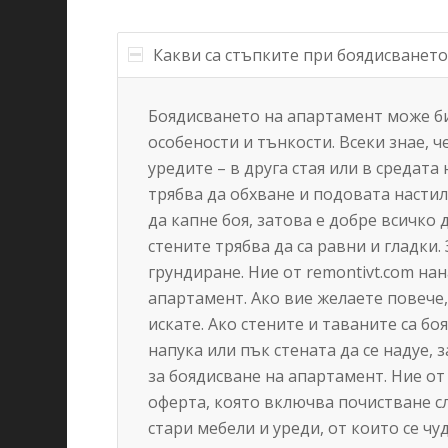
Какви са стъпките при боядисванет
Боядисването на апартамент може би 
особености и тънкости. Всеки знае, 
уредите – в друга стая или в средата
трябва да обхване и подовата настил
да капне боя, затова е добре всичко
стените трябва да са равни и гладки.
грундиране. Ние от remontivt.com нан
апартамент. Ако вие желаете повече
искате. Ако стените и таваните са б
напука или пък стената да се надуе,
за боядисване на апартамент. Ние от
оферта, която включва почистване с
стари мебели и уреди, от които се чу