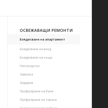
ОСВЕЖАВАЩИ РЕМОНТИ
Боядисване на апартамент
Боядисване на вход
Боядисване на къща
Гипсокартон
Замазка
Зидария
Префугиране на баня
Префугиране на тераса
Хидроизолация на баня