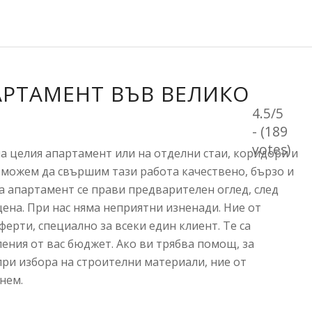
АРТАМЕНТ ВЪВ ВЕЛИКО
4.5/5
- (189
votes)
на целия апартамент или на отделни стаи, коридори и
m можем да свършим тази работа качествено, бързо и
а апартамент се прави предварителен оглед, след
цена. При нас няма неприятни изненади. Ние от
ерти, специално за всеки един клиент. Те са
ления от вас бюджет. Ако ви трябва помощ, за
ри избора на строителни материали, ние от
нем.