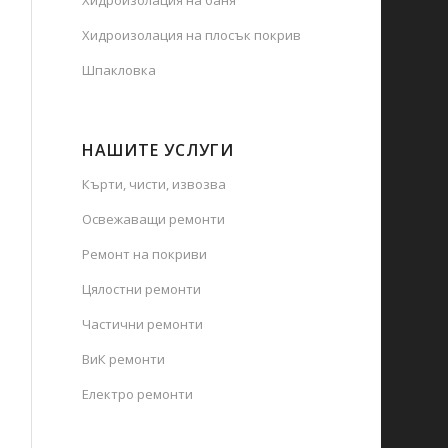
Хидроизолация на плосък покрив
Шпакловка
НАШИТЕ УСЛУГИ
Кърти, чисти, извозва
Освежаващи ремонти
Ремонт на покриви
Цялостни ремонти
Частични ремонти
ВиК ремонти
Електро ремонти