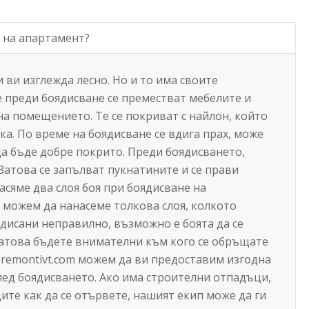
о на апартамент?
ви изглежда лесно. Но и то има своите
че преди боядисване се преместват мебелите и
 на помещението. Те се покриват с найлон, който
ка. По време на боядисване се вдига прах, може
 да бъде добре покрито. Преди боядисването,
 Затова се запълват пукнатините и се прави
асяме два слоя боя при боядисване на
, можем да нанасеме толкова слоя, колкото
оядисани неправилно, възможно е боята да се
 затова бъдете внимателни към кого се обръщате
 remontivt.com можем да ви предоставим изгодна
лед боядисването. Ако има строителни отпадъци,
дите как да се отървете, нашият екип може да ги