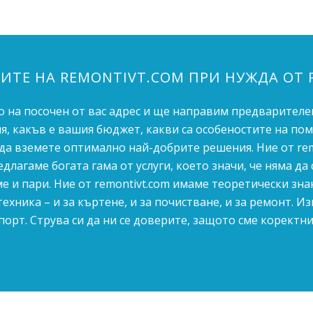
РИТЕ НА REMONTIVT.COM ПРИ НУЖДА ОТ 
о на посочен от вас адрес и ще направим предварителен 
я, какъв е вашия бюджет, какви са особеностите на по
 да вземете оптимално най-добрите решения. Ние от re
лагаме богата гама от услуги, което значи, че няма да
е и пари. Ние от remontivt.com имаме теоретически зна
ехника – и за къртене, и за почистване, и за ремонт. 
порт. Струва си да ни се доверите, защото сме корект