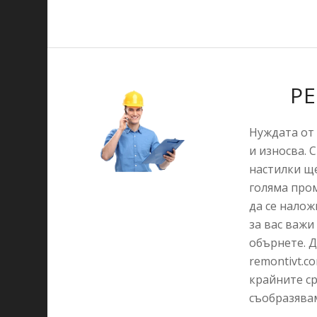
Р
Нуждата от 
и износва. 
настилки ще
голяма про
да се налож
за вас важи
обърнете. Д
remontivt.c
крайните ср
съобразявам