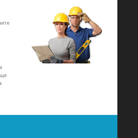
ните
а
 ще
а