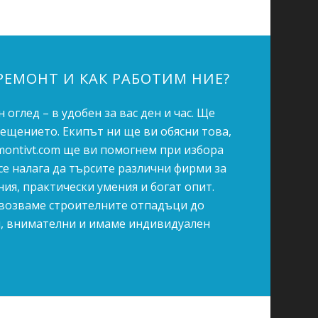
РЕМОНТ И КАК РАБОТИМ НИЕ?
оглед – в удобен за вас ден и час. Ще
мещението. Екипът ни ще ви обясни това,
montivt.com ще ви помогнем при избора
 се налага да търсите различни фирми за
ния, практически умения и богат опит.
Извозваме строителните отпадъци до
ни, внимателни и имаме индивидуален