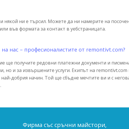
ли някой ни е търсил. Можете да ни намерите на посоче
или във формата за контакт в уебстраницата.
 на нас – професионалистите от remontivt.com?
ие ще получите редовни платежни документи и писмен
, но и за извършените услуги. Екипът на remontivt.com
о най-добрия начин. Той ще сбъдне мечтите ви и с негов
.
Фирма със сръчни майстори,