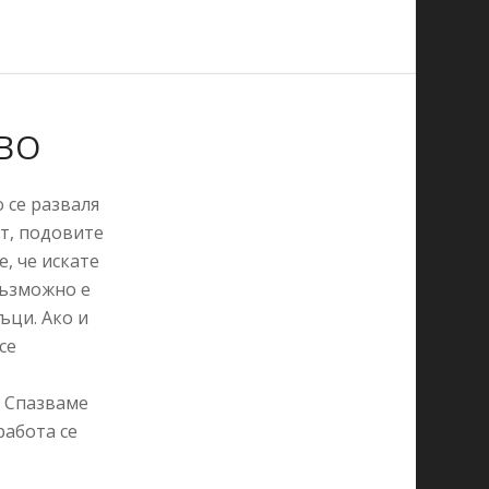
ВО
 се разваля
ят, подовите
, че искате
Възможно е
ъци. Ако и
се
. Спазваме
работа се