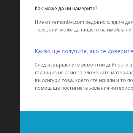
Как може да ни намерите?
Ние от remontivt.com редовно следим да
телефони, може да пишете на имейла ни 
Какво ще получите, ако се доверите
След извършените ремонтни дейности в
гаранция не само за вложените материали
ви осигури това, което сте искали и то п
помощ ще постигнете желания интериор