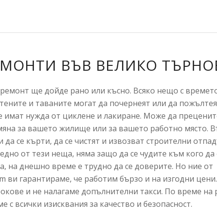
ЕМОНТИ ВЪВ ВЕЛИКО ТЪРНО
ремонт ще дойде рано или късно. Всяко нещо с времето
Стените и таваните могат да почернеят или да пожълте
 имат нужда от циклене и лакиране. Може да прецените
мяна за вашето жилище или за вашето работно място. 
и да се кърти, да се чистят и извозват строителни отпад
 едно от тези неща, няма защо да се чудите към кого да 
а, на днешно време е трудно да се доверите. Но ние от
om ви гарантираме, че работим бързо и на изгодни цени
окове и не налагаме допълнителни такси. По време на 
е с всички изисквания за качество и безопасност.