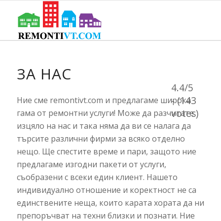
ЗА НАС
4.4/5
- (143
Ние сме remontivt.com и предлагаме широка
votes)
гама от ремонтни услуги! Може да разчитате
изцяло на нас и така няма да ви се налага да
търсите различни фирми за всяко отделно
нещо. Ще спестите време и пари, защото ние
предлагаме изгодни пакети от услуги,
съобразени с всеки един клиент. Нашето
индивидуално отношение и коректност не са
единствените неща, които карата хората да ни
препоръчват на техни близки и познати. Ние