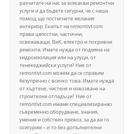
разчитате на нас за всякакви ремонтни
услуги и да бъдете сигурни, че с наша
помощ ще постигнете желания
интериор. Екипът на remontivt.com
прави цялостни, частични,
освежаващи, ВиК, електро и покривни
ремонти. Имате нужда от подмяна на
хидроизолация или на улуци, от
тенекеджийски услуги? Ние от
remontivt.com можем да се справим
безупречно с всичко това. Имате нужда
от къртене, чистене и извозване на
строителни отпадъци? Ние от
remontivt.com имаме специализиранао
съвременно оборудване, знания,
умения и собствен превоз, за да ви го
осигурим – и то без допълнителни